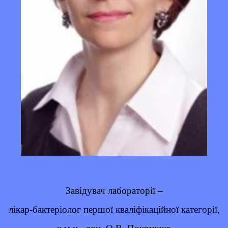
Завiдувач лабораторiї –
лікар-бактеріолог першої кваліфікаційної категорії,